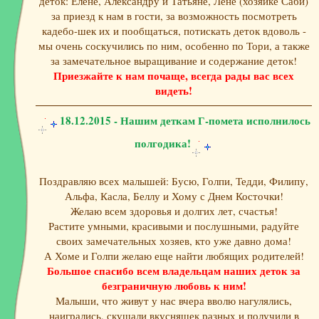
деток: Елене, Александру и Татьяне, Лене (хозяйке Саби)
за приезд к нам в гости, за возможность посмотреть
кадебо-шек их и пообщаться, потискать деток вдоволь -
мы очень соскучились по ним, особенно по Тори, а также
за замечательное выращивание и содержание деток!
Приезжайте к нам почаще, всегда рады вас всех
видеть!
18.12.2015 - Нашим деткам Г-помета исполнилось
полгодика!
Поздравляю всех малышей: Бусю, Голпи, Тедди, Филипу,
Альфа, Касла, Беллу и Хому с Днем Косточки!
Желаю всем здоровья и долгих лет, счастья!
Растите умными, красивыми и послушными, радуйте
своих замечательных хозяев, кто уже давно дома!
А Хоме и Голпи желаю еще найти любящих родителей!
Большое спасибо всем владельцам наших деток за
безграничную любовь к ним!
Малыши, что живут у нас вчера вволю нагулялись,
наигрались, скушали вкусняшек разных и получили в