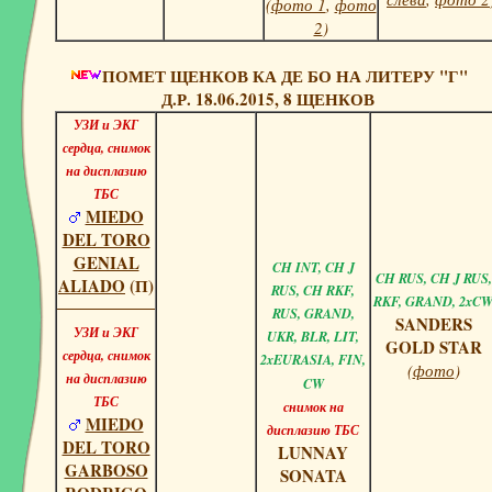
(
фото 1
,
фото
2
)
ПОМЕТ ЩЕНКОВ КА ДЕ БО НА ЛИТЕРУ "Г"
Д.Р. 18.06.2015, 8 ЩЕНКОВ
УЗИ и ЭКГ
сердца, снимок
на дисплазию
ТБС
MIEDO
DEL TORO
GENIAL
CH INT, CH J
CH RUS, CH J RUS,
ALIADO
(П)
RUS, CH RKF,
RKF, GRAND, 2xC
RUS, GRAND,
SANDERS
УЗИ и ЭКГ
UKR, BLR, LIT,
GOLD STAR
сердца, снимок
2xEURASIA, FIN,
(
фото
)
на дисплазию
CW
ТБС
снимок на
MIEDO
дисплазию ТБС
DEL TORO
LUNNAY
GARBOSO
SONATA