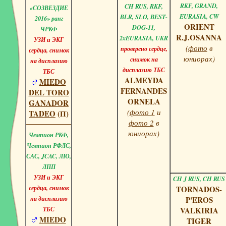
RKF, GRAND,
CH RUS, RKF,
«СОЗВЕЗДИЕ
EURASIA, CW
BLR, SLO, BEST-
2016» ранг
ORIENT
DOG-11,
ЧРКФ
R.J.OSANNA
2xEURASIA, UKR
УЗИ и ЭКГ
(
фото
в
проверено сердце,
сердца, снимок
юниорах)
снимок на
на дисплазию
дисплазию ТБС
ТБС
ALMEYDA
MIEDO
FERNANDES
DEL TORO
ORNELA
GANADOR
(
фото 1
и
TADEO
(П)
фото 2
в
юниорах)
Чемпион РКФ,
Чемпион РФЛС,
САС, JCAC, ЛЮ,
ЛПП
УЗИ и ЭКГ
CH J RUS, CH RUS
сердца, снимок
TORNADOS-
на дисплазию
P'EROS
ТБС
VALKIRIA
MIEDO
TIGER