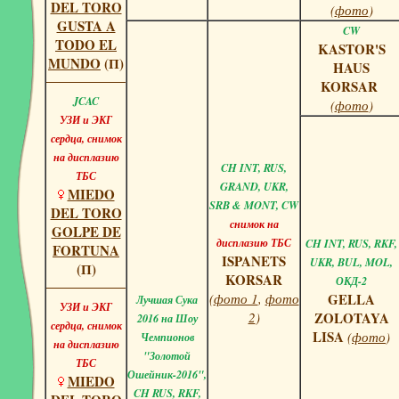
DEL TORO
(
фото
)
GUSTA A
CW
TODO EL
KASTOR'S
MUNDO
(П)
HAUS
KORSAR
JCAC
(
фото
)
УЗИ и ЭКГ
сердца, снимок
на дисплазию
CH INT, RUS,
ТБС
GRAND, UKR,
MIEDO
SRB & MONT, CW
DEL TORO
снимок на
GOLPE DE
дисплазию ТБС
CH INT, RUS, RKF,
FORTUNA
ISPANETS
UKR, BUL, MOL,
(П)
KORSAR
ОКД-2
(
фото 1
,
фото
GELLA
Лучшая Сука
УЗИ и ЭКГ
2
)
ZOLOTAYA
2016 на Шоу
сердца, снимок
LISA
(
фото
)
Чемпионов
на дисплазию
"Золотой
ТБС
Ошейник-2016",
MIEDO
CH RUS, RKF,