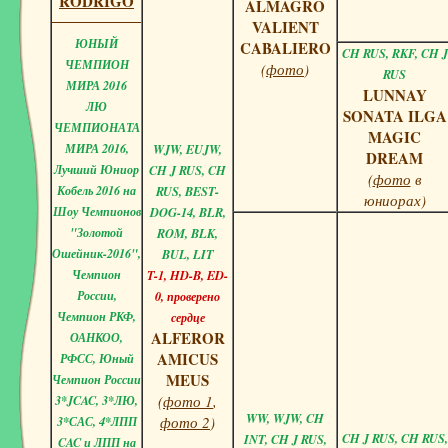
RODRIGO
ALMAGRO
VALIENT
ЮНЫЙ
CABALIERO
CH RUS, RKF, CH J
ЧЕМПИОН
(
фото
)
RUS
МИРА 2016
LUNNAY
ЛЮ
SONATA ILGA
ЧЕМПИОНАТА
MAGIC
МИРА 2016,
WJW, EUJW,
DREAM
Лучший Юниор
CH J RUS, CH
(
фото
в
Кобель 2016 на
RUS, BEST-
юниорах)
Шоу Чемпионов
DOG-14, BLR,
"Золотой
ROM, BLK,
Ошейник-2016",
BUL, LIT
Чемпион
T-1, HD-B, ED-
России,
0, проверено
Чемпион РКФ,
сердце
ALFEROR
ОАНКОО,
AMICUS
РФСС, Юный
MEUS
Чемпион России
(
фото 1
,
3*JCAC, 3*ЛЮ,
WW, WJW, CH
фото 2
)
3*САС, 4*ЛПП
CH J RUS, CH RUS,
INT, CH J RUS,
CAC и ЛПП на