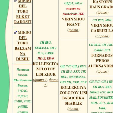
MIEDO
KASTOR'S
ОКД-1, ЗКС-1
DEL
HAUS GRAD
снимок на
TORO
(
фото
)
дисплазию ТБС
BUKET
VIRIN SHOU
CH RUS, MOL
RADOSTI
FRANT
VIRIN SHO
(
фото
)
GABRIELL
MIEDO
(
справа
)
DEL
TORO
CH RUS,
CH RUS, CH J RU
BALZAM
EURASIA, CH J
2xRKF, BUL
NA
RUS, 2xRKF
TORNADOS
DUSHU
HD-B, ED-0
P'EROS
KOLLEKCIYA
ALEKSANDR
CH INT, CH J RUS,
ZOLOTOY
Чемпион
(
фото
)
CH RUS, RKF, CW,
LISI ZHUK
России,
BUL, 2xEURASIA,
(
фото 1
,
фото
Юн.Чемпион
CH INT, CH J RU
GRAND, UKR, BLR
2
)
России,
KOLLEKCIYA
CH RUS, RKF,
3*САС,
ZOLOTOY LISI
GRND, EST, RO
3*JCAC,
BABOCHKA
MAK, BOS&HER
3*ЛЮ, 3*ЛС,
SHARLIZ
MOL, BUL, BLR
4*ЛПП,
(
фото
)
UKR,
Лучший