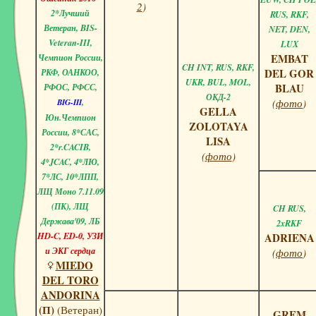
2
)
2*Лучший
RUS, RKF,
Ветеран, BIS-
NET, DEN,
Veteran-III,
LUX
EMBAT
Чемпион России,
CH INT, RUS, RKF,
DEL GOR
РКФ, ОАНКОО,
UKR, BUL, MOL,
BLAU
РФОС, РФСС,
ОКД-2
,
(
фото
)
BIG-III
GELLA
Юн.Чемпион
ZOLOTAYA
России, 8*САС,
LISA
2*r.CACIB,
(
фото
)
4*JCAC, 4*ЛЮ,
7*ЛС, 10*ЛПП,
ЛЩ Моно 7.11.09
(ПК), ЛЩ
CH RUS,
Держава'09, ЛБ
2xRKF
HD-C, ED-0, УЗИ
ADRIENA
и ЭКГ сердца
(
фото
)
MIEDO
DEL TORO
ANDORINA
(П)
(Ветеран)
GREM