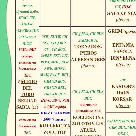
SRB&MONTEN
щенок,
CW,
HD-C
Лучший Бэби.
GALAXY ST
JCAC, ЛЮ,
(
фото
)
ЛПП на
GREM
«СОЗВЕЗДИЕ
(
фот
CH J RUS, CH RUS,
WW, EUJW, CH
2012» ранг
2xRKF, BUL
INT, CH J RUS,
ЧРКФ
EPIFANIA
TORNADOS-
CW,
CH RUS,
УЗИ и ЭКГ
FAVOLA
P'EROS
2xRKF, EST, LIT,
сердца,
DINVERNA
ALEKSANDRES
ROM, MOL, BLR,
снимок на
(
фото
)
(
фото
)
SWE, MONT,
дисплазию
MAK, BALK, BUL,
ТБС
CW
MIEDO
GRAND RUS,
KASTOR'S
DEL
GRAND BEL,
CH J RUS, CH RUS,
HAUS
TORO
GRAND BUL
BUL
KORSAR
BELDAD
HD-C, ED-0, УЗИ
снимок на
(
фото
)
SABIA
(П)
и ЭКГ сердца
дисплазию ТБС
ТОП-СОБАКА РКФ
KOLLEKCIYA
2008 (7 место)
снимок на
CH INT, RUS, RK
ZOLOTOY LISI
KOLLEKCIYA
дисплазию
UKR, BUL, MOL
ATAKA
ZOLOTOY
ТБС
ОКД-2