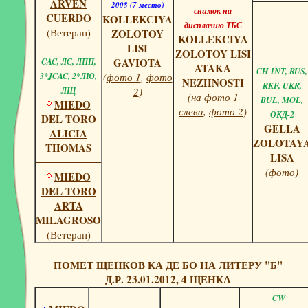
ARVEN
2008 (7 место)
снимок на
CUERDO
KOLLEKCIYA
дисплазию ТБС
(Ветеран)
ZOLOTOY
KOLLEKCIYA
LISI
ZOLOTOY LISI
GAVIOTA
CAC, ЛС, ЛПП,
ATAKA
CH INT, RUS,
3*JCAC, 2*ЛЮ,
(
фото 1
,
фото
NEZHNOSTI
RKF, UKR,
ЛЩ
2
)
(
на фото 1
BUL, MOL,
MIEDO
слева
,
фото 2
)
ОКД-2
DEL TORO
GELLA
ALICIA
ZOLOTAY
THOMAS
LISA
(
фото
)
MIEDO
DEL TORO
ARTA
MILAGROSO
(Ветеран)
ПОМЕТ ЩЕНКОВ КА ДЕ БО НА ЛИТЕРУ "Б"
Д.Р. 23.01.2012, 4 ЩЕНКА
CW