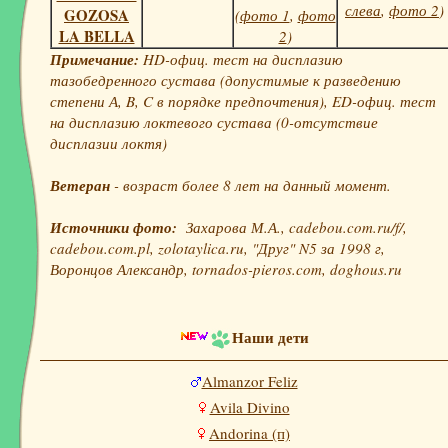
слева
,
фото 2
)
GOZOSA
(
фото 1
,
фото
LA BELLA
2
)
Примечание:
HD-офиц. тест на дисплазию
тазобедренного сустава (допустимые к разведению
степени А, B, C в порядке предпочтения), ED-офиц. тест
на дисплазию локтевого сустава (0-отсутствие
дисплазии локтя)
Ветеран
- возраст более 8 лет на данный момент.
Источники фото:
Захарова М.А., cadebou.com.ru/f/,
cadebou.com.pl, zolotaylica.ru, "Друг" N5 за 1998 г,
Воронцов Александр, tornados-pieros.com, doghous.ru
Наши дети
Almanzor Feliz
Avila Divino
Andorina (п)