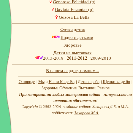
Generoso Felicidad (п)
Gaviota Encantar (п)
Gozosa La Bella
Фотки деток
Видео с детками
Здоровье
Детки на выставках
2011-2012
2013-2018
|
|
2009-2010
В нашем сердце, помним...
О породе
|
Мы
и
Наши Ка де Бо
|
Дети кадебо
|
Щенки ка де бо
|
Здоровье
|
Обучение
|
Выставки
|
Разное
При копировании любых материалов сайта - гиперссылка на
источник обязательна!
Copyright © 2002-2026, создание сайта: Захаровы Д.Е. и М.А.,
поддержка:
Захарова М.А.