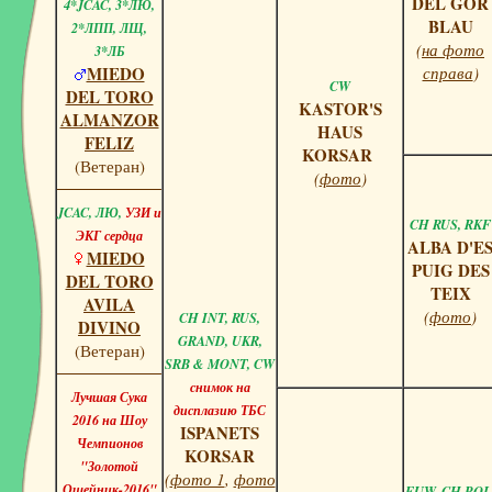
DEL GOR
4*JCAC, 3*ЛЮ,
BLAU
2*ЛПП, ЛЩ,
(
на фото
3*ЛБ
MIEDO
справа
)
CW
DEL TORO
KASTOR'S
ALMANZOR
HAUS
FELIZ
KORSAR
(Ветеран)
(
фото
)
JCAC, ЛЮ,
УЗИ и
CH RUS, RKF
ЭКГ сердца
ALBA D'E
MIEDO
PUIG DES
DEL TORO
TEIX
AVILA
(
фото
)
CH INT, RUS,
DIVINO
GRAND, UKR,
(Ветеран)
SRB & MONT, CW
снимок на
Лучшая Сука
дисплазию ТБС
2016 на Шоу
ISPANETS
Чемпионов
KORSAR
"Золотой
(
фото 1
,
фото
Ошейник-2016"
EUW, CH POL