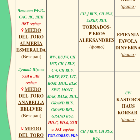
(
фото
)
Чемпион РФЛС,
CH J RUS, CH RUS,
САС, ЛС, ЛПП
2xRKF, BUL
ЭКГ сердца
TORNADOS-
MIEDO
P'EROS
EPIFANIA
DEL TORO
ALEKSANDRES
FAVOLA
ALMERIA
(
фото
)
DINVERN
ESMERALDA
(
фото
)
(Ветеран)
WW, EUJW, CH
INT, CH J RUS,
Лучший Щенок
CW,
CH RUS,
УЗИ и ЭКГ
2xRKF, EST, LIT,
сердца
ROM, MOL, BLR,
MIEDO
SWE, MONT,
CW
DEL TORO
MAK, BALK, BUL,
KASTOR'S
ANABELLA
GRAND RUS,
HAUS
BELLVER
GRAND BEL,
KORSAR
(Ветеран)
GRAND BUL
(
фото
)
HD-C, ED-0, УЗИ
MIEDO
и ЭКГ сердца
CH J RUS, CH RUS,
DEL TORO
ТОП-СОБАКА РКФ
BUL