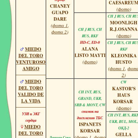
CAESAREU
CHANEY
(
фото
)
GUAPO
CH J RUS, CH RU
DARE
MOONLIGH
(
фото 1
,
R.J.OSANNA
CH J RUS, CH
фото 2
)
(
фото
)
RUS, RKF
HD-C, ED-0
CH J RUS, CH RU
ALANA
MIEDO
RKF
LISTO MAYTI
DEL TORO
KLEONIKA
VENTUROSO
(
фото
)
HUSTO
AMIGO
(
фото 1
,
фот
2
)
MIEDO
CW
DEL TORO
KASTOR'S
CH INT, RUS,
VALIDO DE
HAUS
GRAND, UKR,
LA VIDA
KORSAR
SRB & MONT, CW
(
фото
)
снимок на
УЗИ и ЭКГ
CH INT, RUS, RKF
дисплазию ТБС
сердца
UKR, BUL, MOL,
ISPANETS
MIEDO
ОКД-2
KORSAR
DEL TORO
GELLA
(
фото 1
,
фото
Лучшая Сука