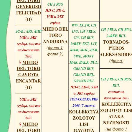
DEL TORO
CH J RUS
GENEROSO
HD-C, ED-0,
FELICIDAD
УЗИ и ЭКГ
(П)
сердца
WW, EUJW, CH
MIEDO DEL
CH J RUS, CH RUS,
JCAC, ЛЮ, ЛПП
INT, CH J RUS,
TORO
2xRKF, BUL
УЗИ и ЭКГ
CW,
CH RUS,
ANDORINA
TORNADOS-
сердца, снимок
2xRKF, EST, LIT,
(
фото 1
,
P'EROS
на дисплазию
ROM, MOL, BLR,
фото 2
)
ALEKSANDRE
ТБС
SWE, MONT,
(
фото
)
MIEDO
MAK, BALK, BUL,
DEL TORO
GRAND RUS,
GAVIOTA
GRAND BEL,
CH J RUS, CH RUS,
ENCANTAR
GRAND BUL
BUL
(П)
HD-C, ED-0, УЗИ
снимок на
и ЭКГ сердца
дисплазию ТБС
УЗИ и ЭКГ
ТОП-СОБАКА РКФ
KOLLEKCIYA
сердца, снимок
2008 (7 место)
ZOLOTOY LIS
KOLLEKCIYA
на дисплазию
ATAKA
ZOLOTOY
ТБС
NEZHNOSTI
MIEDO
LISI
(
на фото 1
DEL TORO
GAVIOTA