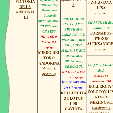
VICTORIA
ZOLOTAYA
2
)
2016 на Шоу
DE LA
LISA
Чемпионов
ARMONIA
(
фото
)
"Золотой
(П)
WW, EUJW, CH
Ошейник-2016",
CH J RUS, CH RU
INT, CH J RUS,
CH RUS, RKF,
2xRKF, BUL
CW,
CH RUS,
CH J RUS
TORNADOS-
2xRKF, EST, LIT,
HD-C, ED-0,
P'EROS
ROM, MOL, BLR,
УЗИ и ЭКГ
ALEKSANDRE
SWE, MONT,
сердца
(
фото
)
MAK, BALK, BUL,
MIEDO DEL
GRAND RUS,
TORO
GRAND BEL,
ANDORINA
CH J RUS, CH RU
GRAND BUL
(
фото 1
,
BUL
HD-C, ED-0, УЗИ
фото 2
)
снимок на
и ЭКГ сердца
дисплазию ТБС
ТОП-СОБАКА РКФ
KOLLEKCIY
2008 (7 место)
ZOLOTOY LIS
KOLLEKCIYA
ATAKA
ZOLOTOY
NEZHNOSTI
LISI
(
на фото 1
GAVIOTA
слева
,
фото 2