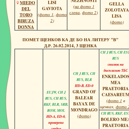
NEZHNOSTI
LISI
MIEDO
GELLA
(
на фото 1
GAVIOTA
DEL
ZOLOTAYA
слева
,
фото 2
)
TORO
(
фото 1
,
фото
LISA
BIRUZA
2
)
(
фото
)
DONNA
ПОМЕТ ЩЕНКОВ КА ДЕ БО НА ЛИТЕРУ "В"
Д.Р. 26.02.2014, 3 ЩЕНКА
CH J RUS, CH EST
RUS
снимок на
дисплазию ТБС
CH J RUS, CH
ENKELADO
RUS, BLR
MEA
HD-B, ED-0
PRAETORIA
GRAND OF
EUJW, CH J
CAESAREU
BALEAR
RUS, CH RUS,
(
фото 1
в
BAYAX DE
RKF, BLR, SRB,
щенках,
фото 
MONDRAGO
ROM, MOL
CH RUS, RKF, ES
(
фото
)
HD-A, ED-0,
BOLERO ME
проверено
PRAETORIA
сердце