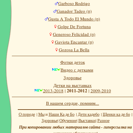
Garboso Rodrigo
Ganador Tadeo (п)
Gusta A Todo El Mundo (п)
Golpe De Fortuna
Generoso Felicidad (п)
Gaviota Encantar (п)
Gozosa La Bella
Фотки деток
Видео с детками
Здоровье
Детки на выставках
2011-2012
2013-2018
|
|
2009-2010
В нашем сердце, помним...
О породе
|
Мы
и
Наши Ка де Бо
|
Дети кадебо
|
Щенки ка де бо
|
Здоровье
|
Обучение
|
Выставки
|
Разное
При копировании любых материалов сайта - гиперссылка на