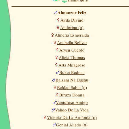
Almanzor Feliz
Avila Divino
Andorina (п)
Almeria Esmeralda
Anabella Bellver
Arven Cuerdo
Alicia Thomas
Arta Milagroso
Buket Radosti
Balzam Na Dushu
Beldad Sabia (п)
Biruza Donna
Venturoso Amigo
Valido De La Vida
Victoria De La Armonia (п)
Genial Aliado (п)