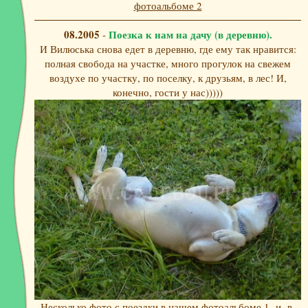
фотоальбоме 2
08.2005
Поезка к нам на дачу (в деревню).
-
И Вилюська снова едет в деревню, где ему так нравится:
полная свобода на участке, много прогулок на свежем
воздухе по участку, по поселку, к друзьям, в лес! И,
конечно, гости у нас)))))
Несколько фото с поездки в нашем
фотоальбоме 1
и в