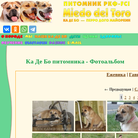
Ка Де Бо питомника - Фотоальбом
Ежевика
|
Гав
←
Предыдущая |
С
1
2
3
4