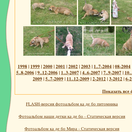
1998
|
1999
|
2000
|
2001
|
2002
|
2003
|
1..7-2004
|
08-2004
5..8-2006
|
9..12-2006
|
1..3-2007
|
4..6-2007
|
7..9-2007
|
10.
2009
|
5..7-2009
|
11..12-2009
|
2-2012
|
3-2012
|
6-
Показать все 
FLASH-версия фотоальбом ка де бо питомника
Фотоальбом наши детки ка де бо - Статическая версия
Фотоальбом ка де бо Мира - Статическая версия