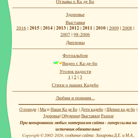
Отзывы о Ка де Бо
Здоровье
Выставки
2015
2014
2013
2012
2011
2010
2016
|
|
|
|
|
|
|
2009
|
2008
|
2007
|
98-2006
Дипломы
Фотоальбом
Видео с Ка-де-бо
Уголок радости
1
|
2
|
3
Стихи о наших Кадебо
Любим и помним...
О породе
|
Мы
и
Наши Ка де Бо
|
Дети кадебо
|
Щенки ка де бо
|
Здоровье
|
Обучение
|
Выставки
|
Разное
При копировании любых материалов сайта - гиперссылка на
источник обязательна!
Copyright © 2002-2026, создание сайта: Захаровы Д.Е. и М.А.,