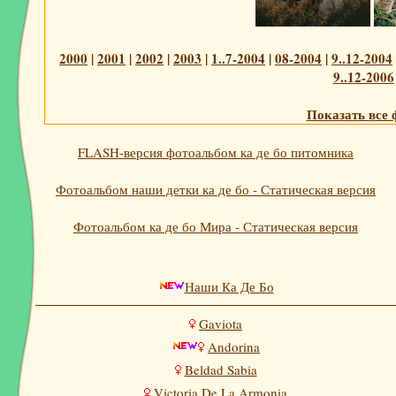
2000
|
2001
|
2002
|
2003
|
1..7-2004
|
08-2004
|
9..12-2004
9..12-2006
Показать все 
FLASH-версия фотоальбом ка де бо питомника
Фотоальбом наши детки ка де бо - Статическая версия
Фотоальбом ка де бо Мира - Статическая версия
Наши Ка Де Бо
Gaviota
Andorina
Beldad Sabia
Victoria De La Armonia