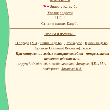
Видео с Ка-де-бо
Уголок радости
1
|
2
|
3
Стихи о наших Кадебо
Любим и помним...
О породе
|
Мы
и
Наши Ка де Бо
|
Дети кадебо
|
Щенки ка де бо
|
Здоровье
|
Обучение
|
Выставки
|
Разное
При копировании любых материалов сайта - гиперссылка на
источник обязательна!
Copyright © 2002-2026, создание сайта: Захаровы Д.Е. и М.А.,
поддержка:
Захарова М.А.