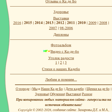
Отзывы о Ка де Бо
Здоровье
Выставки
2015
2014
2013
2012
2011
2010
2016
|
|
|
|
|
|
|
2009
|
2008
|
2007
|
98-2006
Дипломы
Фотоальбом
Видео с Ка-де-бо
Уголок радости
1
|
2
|
3
Стихи о наших Кадебо
Любим и помним...
О породе
|
Мы
и
Наши Ка де Бо
|
Дети кадебо
|
Щенки ка де бо
|
Здоровье
|
Обучение
|
Выставки
|
Разное
При копировании любых материалов сайта - гиперссылка на
источник обязательна!
Copyright © 2002-2026, создание сайта: Захаровы Д.Е. и М.А.,