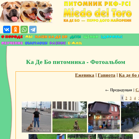
Ка Де Бо питомника - Фотоальбом
Ежевика
|
Гавиота
|
Ка де бо
←
Предыдущая |
С
1
2
3
4