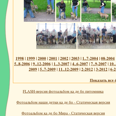
1998
|
1999
|
2000
|
2001
|
2002
|
2003
|
1..7-2004
|
08-2004
5..8-2006
|
9..12-2006
|
1..3-2007
|
4..6-2007
|
7..9-2007
|
10.
2009
|
5..7-2009
|
11..12-2009
|
2-2012
|
3-2012
|
6-
Показать все 
FLASH-версия фотоальбом ка де бо питомника
Фотоальбом наши детки ка де бо - Статическая версия
Фотоальбом ка де бо Мира - Статическая версия