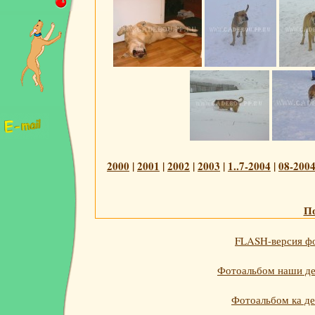
2000
|
2001
|
2002
|
2003
|
1..7-2004
|
08-200
По
FLASH-версия фо
Фотоальбом наши дет
Фотоальбом ка де