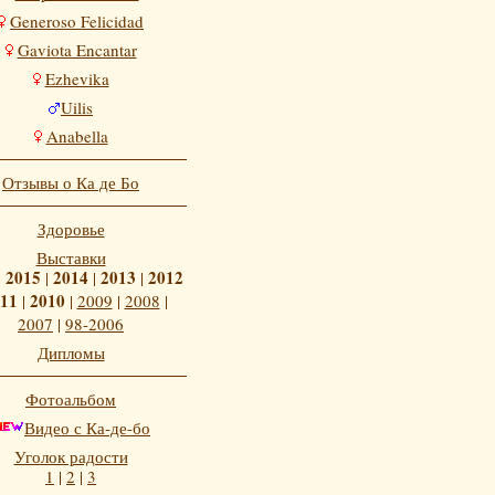
Generoso Felicidad
Gaviota Encantar
Ezhevika
Uilis
Anabella
Отзывы о Ка де Бо
Здоровье
Выставки
2015
2014
2013
2012
|
|
|
|
11
2010
|
|
2009
|
2008
|
2007
|
98-2006
Дипломы
Фотоальбом
Видео с Ка-де-бо
Уголок радости
1
|
2
|
3