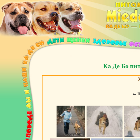
Ка Де Бо пи
←
П