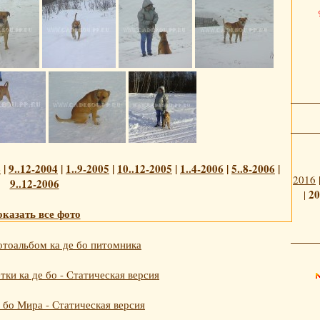
4
|
9..12-2004
|
1..9-2005
|
10..12-2005
|
1..4-2006
|
5..8-2006
|
2016
9..12-2006
20
|
казать все фото
тоальбом ка де бо питомника
ки ка де бо - Статическая версия
 бо Мира - Статическая версия