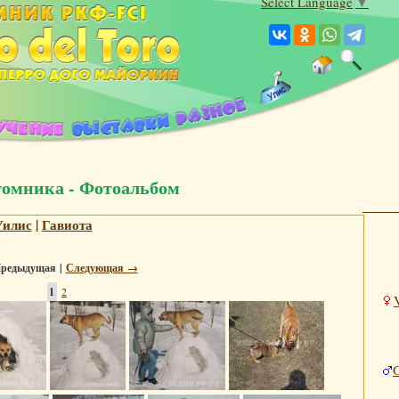
Select Language
▼
томника - Фотоальбом
Уилис
|
Гавиота
редыдущая |
Следующая
→
1
2