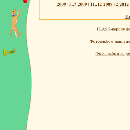
2009
|
5..7-2009
|
11..12-2009
|
2-2012
По
FLASH-версия фо
Фотоальбом наши дет
Фотоальбом ка де