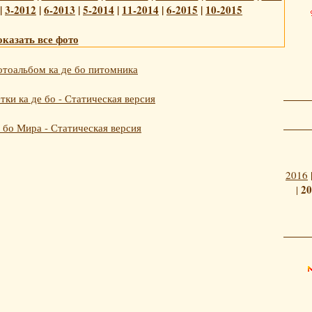
|
3-2012
|
6-2013
|
5-2014
|
11-2014
|
6-2015
|
10-2015
казать все фото
тоальбом ка де бо питомника
ки ка де бо - Статическая версия
 бо Мира - Статическая версия
2016
20
|