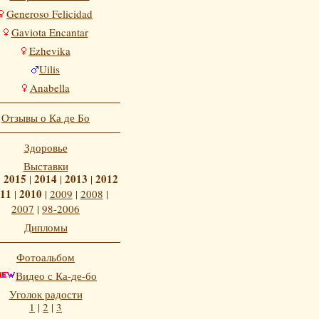
Generoso Felicidad
Gaviota Encantar
Ezhevika
Uilis
Anabella
Отзывы о Ка де Бо
Здоровье
Выставки
2015
2014
2013
2012
|
|
|
|
11
2010
|
|
2009
|
2008
|
2007
|
98-2006
Дипломы
Фотоальбом
Видео с Ка-де-бо
Уголок радости
1
|
2
|
3