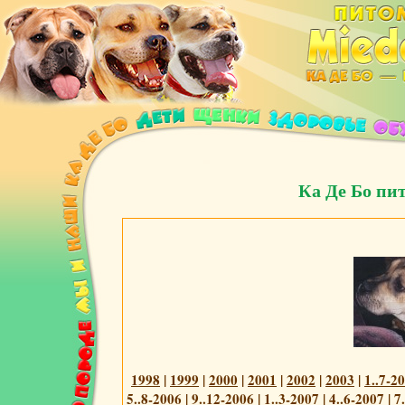
Ка Де Бо пи
1998
|
1999
|
2000
|
2001
|
2002
|
2003
|
1..7-2
5..8-2006
|
9..12-2006
|
1..3-2007
|
4..6-2007
|
7