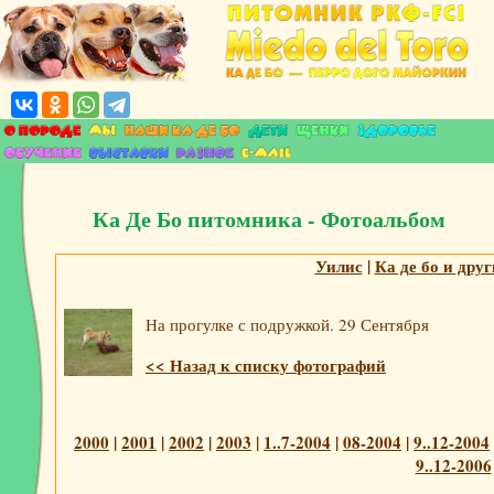
Ка Де Бо питомника - Фотоальбом
Уилис
|
Ка де бо и дру
На прогулке с подружкой. 29 Сентября
<< Назад к списку фотографий
2000
|
2001
|
2002
|
2003
|
1..7-2004
|
08-2004
|
9..12-2004
9..12-2006