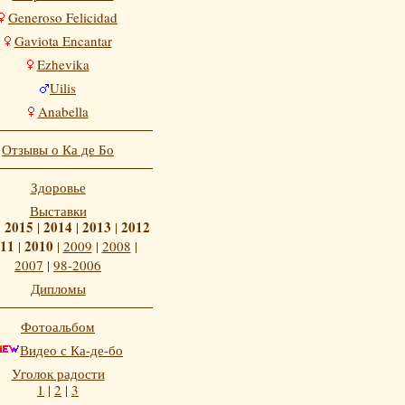
Generoso Felicidad
Gaviota Encantar
Ezhevika
Uilis
Anabella
Отзывы о Ка де Бо
Здоровье
Выставки
2015
2014
2013
2012
|
|
|
|
11
2010
|
|
2009
|
2008
|
2007
|
98-2006
Дипломы
Фотоальбом
Видео с Ка-де-бо
Уголок радости
1
|
2
|
3