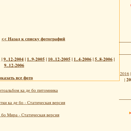
<< Назад к списку фотографий
4
|
9..12-2004
|
1..9-2005
|
10..12-2005
|
1..4-2006
|
5..8-2006
|
9..12-2006
2016
казать все фото
20
|
тоальбом ка де бо питомника
ки ка де бо - Статическая версия
 бо Мира - Статическая версия