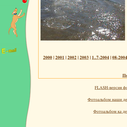
2000
|
2001
|
2002
|
2003
|
1..7-2004
|
08-200
По
FLASH-версия фо
Фотоальбом наши дет
Фотоальбом ка де