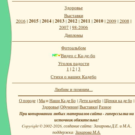
Здоровье
Выставки
2015
2014
2013
2012
2011
2010
2016
|
|
|
|
|
|
|
2009
|
2008
|
2007
|
98-2006
Дипломы
Фотоальбом
Видео с Ка-де-бо
Уголок радости
1
|
2
|
3
Стихи о наших Кадебо
Любим и помним...
О породе
|
Мы
и
Наши Ка де Бо
|
Дети кадебо
|
Щенки ка де бо
|
Здоровье
|
Обучение
|
Выставки
|
Разное
При копировании любых материалов сайта - гиперссылка на
источник обязательна!
Copyright © 2002-2026, создание сайта: Захаровы Д.Е. и М.А.,
поддержка:
Захарова М.А.