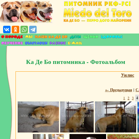
Ка Де Бо питомника - Фотоальбом
Уилис
←
Предыдущая
|
С
1
2
3
4