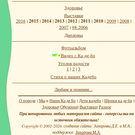
Здоровье
Выставки
2015
2014
2013
2012
2011
2010
2016
|
|
|
|
|
|
|
2009
|
2008
|
2007
|
98-2006
Дипломы
Фотоальбом
Видео с Ка-де-бо
Уголок радости
1
|
2
|
3
Стихи о наших Кадебо
Любим и помним...
О породе
|
Мы
и
Наши Ка де Бо
|
Дети кадебо
|
Щенки ка де бо
|
Здоровье
|
Обучение
|
Выставки
|
Разное
При копировании любых материалов сайта - гиперссылка на
источник обязательна!
Copyright © 2002-2026, создание сайта: Захаровы Д.Е. и М.А.,
поддержка:
Захарова М.А.