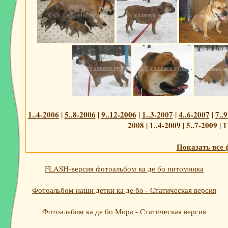
1..4-2006
|
5..8-2006
|
9..12-2006
|
1..3-2007
|
4..6-2007
|
7..
2008
|
1..4-2009
|
5..7-2009
|
1
Показать все 
FLASH-версия фотоальбом ка де бо питомника
Фотоальбом наши детки ка де бо - Статическая версия
Фотоальбом ка де бо Мира - Статическая версия