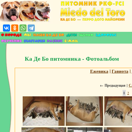
Ка Де Бо питомника - Фотоальбом
Ежевика
|
Гавиота
|
←
Предыдущая |
С
1
2