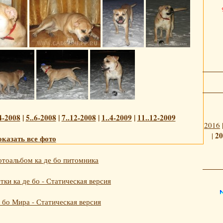
4-2008
|
5..6-2008
|
7..12-2008
|
1..4-2009
|
11..12-2009
2016
20
|
казать все фото
тоальбом ка де бо питомника
ки ка де бо - Статическая версия
 бо Мира - Статическая версия