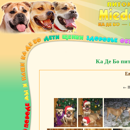
Ка Де Бо пи
Е
←
П