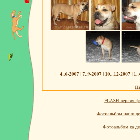
4..6-2007
|
7..9-2007
|
10...12-2007
|
1..
По
FLASH-версия фо
Фотоальбом наши дет
Фотоальбом ка де