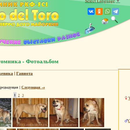
Select Language
▼
томника - Фотоальбом
жевика
|
Гавиота
редыдущая |
Следующая
→
1
2
3