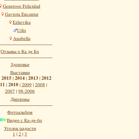
Generoso Felicidad
Gaviota Encantar
Ezhevika
Uilis
Anabella
Отзывы о Ка де Бо
Здоровье
Выставки
2015
2014
2013
2012
|
|
|
|
11
2010
|
|
2009
|
2008
|
2007
|
98-2006
Дипломы
Фотоальбом
Видео с Ка-де-бо
Уголок радости
1
|
2
|
3