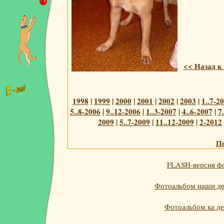
<< Назад к
1998
|
1999
|
2000
|
2001
|
2002
|
2003
|
1..7-2
5..8-2006
|
9..12-2006
|
1..3-2007
|
4..6-2007
|
7
2009
|
5..7-2009
|
11..12-2009
|
2-2012
По
FLASH-версия фо
Фотоальбом наши дет
Фотоальбом ка де