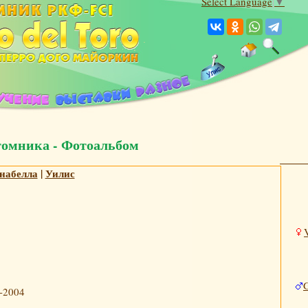
Select Language
▼
томника - Фотоальбом
набелла
|
Уилис
-2004