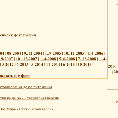
 списку фотографий
004
|
08-2004
|
9..12-2004
|
1..9-2005
|
10..12-2005
|
1..4-2006
|
..9-2007
|
10...12-2007
|
1..4-2008
|
5..6-2008
|
7..12-2008
|
1..4-
|
3-2012
|
6-2013
|
5-2014
|
11-2014
|
6-2015
|
10-2015
2016
20
|
казать все фото
тоальбом ка де бо питомника
ки ка де бо - Статическая версия
 бо Мира - Статическая версия