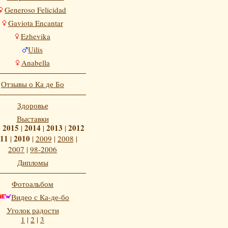
Generoso Felicidad
Gaviota Encantar
Ezhevika
Uilis
Anabella
Отзывы о Ка де Бо
Здоровье
Выставки
2015
2014
2013
2012
|
|
|
|
11
2010
|
|
2009
|
2008
|
2007
|
98-2006
Дипломы
Фотоальбом
Видео с Ка-де-бо
Уголок радости
1
|
2
|
3