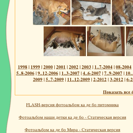
1998
|
1999
|
2000
|
2001
|
2002
|
2003
|
1..7-2004
|
08-2004
5..8-2006
|
9..12-2006
|
1..3-2007
|
4..6-2007
|
7..9-2007
|
10.
2009
|
5..7-2009
|
11..12-2009
|
2-2012
|
3-2012
|
6-
Показать все 
FLASH-версия фотоальбом ка де бо питомника
Фотоальбом наши детки ка де бо - Статическая версия
Фотоальбом ка де бо Мира - Статическая версия