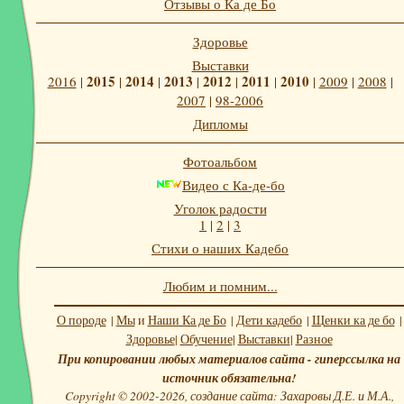
Отзывы о Ка де Бо
Здоровье
Выставки
2015
2014
2013
2012
2011
2010
2016
|
|
|
|
|
|
|
2009
|
2008
|
2007
|
98-2006
Дипломы
Фотоальбом
Видео с Ка-де-бо
Уголок радости
1
|
2
|
3
Стихи о наших Кадебо
Любим и помним...
О породе
|
Мы
и
Наши Ка де Бо
|
Дети кадебо
|
Щенки ка де бо
|
Здоровье
|
Обучение
|
Выставки
|
Разное
При копировании любых материалов сайта - гиперссылка на
источник обязательна!
Copyright © 2002-2026, создание сайта: Захаровы Д.Е. и М.А.,