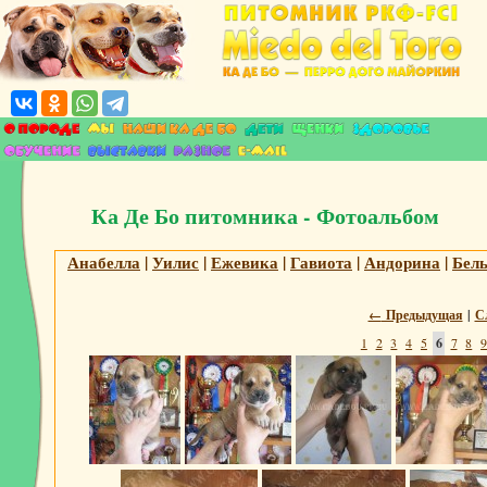
Ка Де Бо питомника - Фотоальбом
Анабелла
|
Уилис
|
Ежевика
|
Гавиота
|
Андорина
|
Бел
←
Предыдущая
|
С
1
2
3
4
5
6
7
8